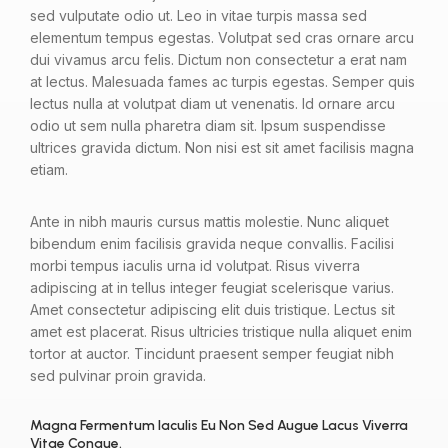
sed vulputate odio ut. Leo in vitae turpis massa sed
elementum tempus egestas. Volutpat sed cras ornare arcu
dui vivamus arcu felis. Dictum non consectetur a erat nam
at lectus. Malesuada fames ac turpis egestas. Semper quis
lectus nulla at volutpat diam ut venenatis. Id ornare arcu
odio ut sem nulla pharetra diam sit. Ipsum suspendisse
ultrices gravida dictum. Non nisi est sit amet facilisis magna
etiam.
Ante in nibh mauris cursus mattis molestie. Nunc aliquet
bibendum enim facilisis gravida neque convallis. Facilisi
morbi tempus iaculis urna id volutpat. Risus viverra
adipiscing at in tellus integer feugiat scelerisque varius.
Amet consectetur adipiscing elit duis tristique. Lectus sit
amet est placerat. Risus ultricies tristique nulla aliquet enim
tortor at auctor. Tincidunt praesent semper feugiat nibh
sed pulvinar proin gravida.
Magna Fermentum Iaculis Eu Non Sed Augue Lacus Viverra
Vitae Congue.