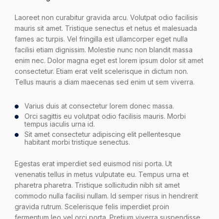
Laoreet non curabitur gravida arcu. Volutpat odio facilisis
mauris sit amet. Tristique senectus et netus et malesuada
fames ac turpis. Vel fringilla est ullamcorper eget nulla
facilisi etiam dignissim. Molestie nunc non blandit massa
enim nec. Dolor magna eget est lorem ipsum dolor sit amet
consectetur. Etiam erat velit scelerisque in dictum non.
Tellus mauris a diam maecenas sed enim ut sem viverra.
Varius duis at consectetur lorem donec massa.
Orci sagittis eu volutpat odio facilisis mauris. Morbi
tempus iaculis urna id.
Sit amet consectetur adipiscing elit pellentesque
habitant morbi tristique senectus.
Egestas erat imperdiet sed euismod nisi porta. Ut
venenatis tellus in metus vulputate eu. Tempus urna et
pharetra pharetra. Tristique sollicitudin nibh sit amet
commodo nulla facilisi nullam. Id semper risus in hendrerit
gravida rutrum. Scelerisque felis imperdiet proin
fermentum leo vel orci porta. Pretium viverra suspendisse