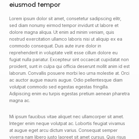
eiusmod tempor
Lorem ipsum dolor sit amet, consetetur sadipscing elitr,
sed diam nonumy eirmod tempor invidunt ut labore et
dolore magna aliqua. Ut enim ad minim veniam, quis
nostrud exercitation ullamco laboris nisi ut aliquip ex ea
commodo consequat. Duis aute irure dolor in
reprehenderit in voluptate velit esse cillum dolore eu
fugiat nulla pariatur. Excepteur sint occaecat cupidatat non
proident, sunt in culpa qui officia deserunt mollit anim id est
laborum. Convallis posuere morbi leo urna molestie at. Orci
ac auctor augue mauris augue. Odio pellentesque diam
volutpat commodo sed egestas egestas fringilla.
Adipiscing enim eu turpis egestas pretium aenean pharetra
magna ac.
Mi ipsum faucibus vitae aliquet nec ullamcorper sit amet.
Integer enim neque volutpat ac. Lobortis feugiat vivamus
at augue eget arcu dictum varius. Consequat semper
viverra nam libero justo laoreet sit amet cursus. Quis risus